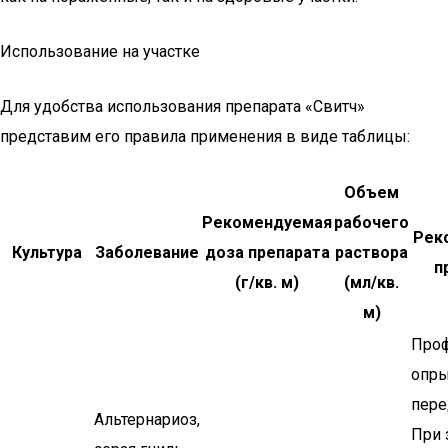
Использование на участке
Для удобства использования препарата «Свитч»
представим его правила применения в виде таблицы:
Объем
Рекомендуемая
рабочего
Рек
Культура
Заболевание
доза препарата
раствора
п
(г/кв. м)
(мл/кв.
м)
Проф
опры
пере
Альтернариоз,
При 