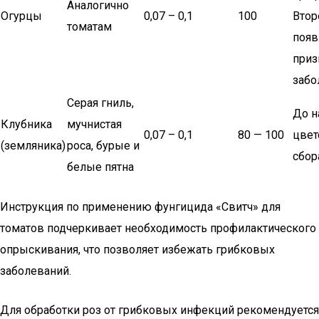
Аналогично
Огурцы
0,07 – 0,1
100
Втор
томатам
появ
приз
забо
Серая гниль,
До н
Клубника
мучнистая
0,07 – 0,1
80 — 100
цвет
(земляника)
роса, бурые и
сбор
белые пятна
Инструкция по применению фунгицида «Свитч» для
томатов подчеркивает необходимость профилактического
опрыскивания, что позволяет избежать грибковых
заболеваний.
Для обработки роз от грибковых инфекций рекомендуется