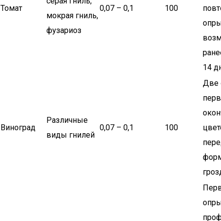
серая гниль,
Томат
0,07 – 0,1
100
повт
мокрая гниль,
опры
фузариоз
возм
ране
14 д
Две 
перв
окон
Различные
Виноград
0,07 – 0,1
100
цвет
виды гнилей
пере
фор
гроз
Пер
опры
проф