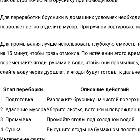
Как быстро почистить бруснику при помощи воды
Для переработки брусники в домашних условиях необходи
позволяет легко отделить мусор. При ручной сортировке и
Для промывания лучше использовать глубокую емкость, н
на 15 минут, чтобы грязь отмокла. По истечении этого вр
перемешайте ягоды руками в воде, чтобы они промылись, а
слейте воду через дуршлаг, и ягоды будут готовы к дальн
Этап переборки
Описание действий
1. Подготовка
Разложите бруснику на чистой поверхн
2. Удаление мусора
Уберите листья, веточки и поврежденн
3. Промывка
Промойте ягоды под холодной водой.
4. Сушка
Высушите ягоды на бумажном полотен
Интересные факты