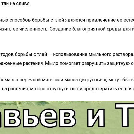
тли на сливе:
ых способов борьбы с тлей является привлечение ее естес
низить ее численность. Создание благоприятной среды для
етодов борьбы с тлей — использование мыльного раствора
аженные растения. Мыло помогает разрушить защитную обол
ак масло перечной мяты или масла цитрусовых, могут бы
на растения, можно отпугнуть тлю и предотвратить ее поя