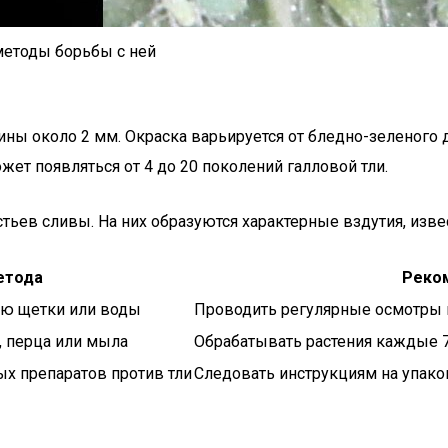
методы борьбы с ней
лины около 2 мм. Окраска варьируется от бледно-зеленого
ет появляться от 4 до 20 поколений галловой тли.
ьев сливы. На них образуются характерные вздутия, извес
етода
Реко
ью щетки или воды
Проводить регулярные осмотры 
, перца или мыла
Обрабатывать растения каждые 7
х препаратов против тли
Следовать инструкциям на упако