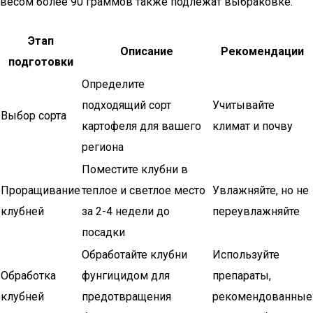
весом более 90 граммов также подлежат выбраковке.
Этап
Описание
Рекомендации
подготовки
Определите
подходящий сорт
Учитывайте
Выбор сорта
картофеля для вашего
климат и почву
региона
Поместите клубни в
Проращивание
теплое и светлое место
Увлажняйте, но не
клубней
за 2-4 недели до
переувлажняйте
посадки
Обработайте клубни
Используйте
Обработка
фунгицидом для
препараты,
клубней
предотвращения
рекомендованные