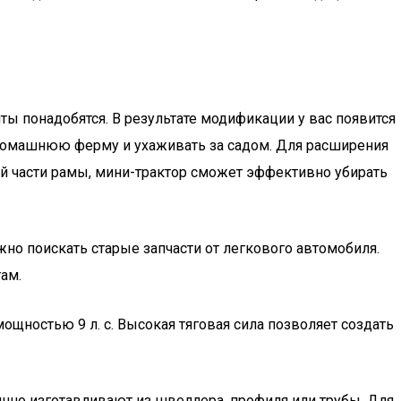
ы понадобятся. В результате модификации у вас появится
 домашнюю ферму и ухаживать за садом. Для расширения
ей части рамы, мини-трактор сможет эффективно убирать
о поискать старые запчасти от легкового автомобиля.
ам.
щностью 9 л. с. Высокая тяговая сила позволяет создать
ычно изготавливают из швеллера, профиля или трубы. Для