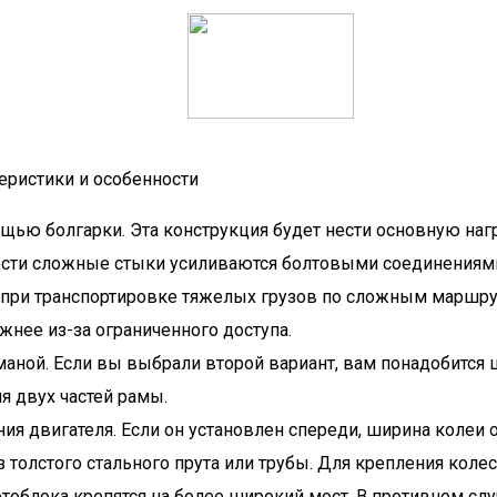
теристики и особенности
ощью болгарки. Эта конструкция будет нести основную наг
ости сложные стыки усиливаются болтовыми соединениями
при транспортировке тяжелых грузов по сложным маршрута
жнее из-за ограниченного доступа.
аной. Если вы выбрали второй вариант, вам понадобится ш
я двух частей рамы.
я двигателя. Если он установлен спереди, ширина колеи ос
з толстого стального прута или трубы. Для крепления коле
тоблока крепятся на более широкий мост. В противном слу