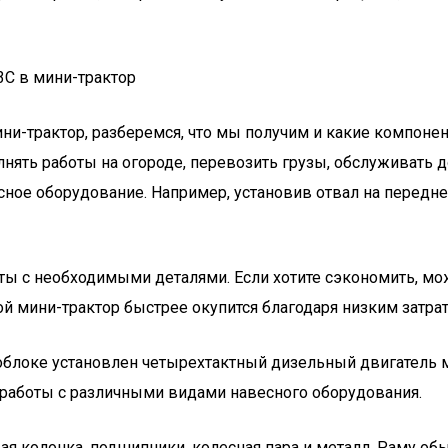
3С в мини-трактор
-трактор, разберемся, что мы получим и какие компонент
лнять работы на огороде, перевозить грузы, обслуживать
сное оборудование. Например, установив отвал на передн
 с необходимыми деталями. Если хотите сэкономить, можн
ой мини-трактор быстрее окупится благодаря низким затрат
блоке установлен четырехтактный дизельный двигатель мо
работы с различными видами навесного оборудования.
ая колонка, подшипники, колесная пара и металл. Раму об