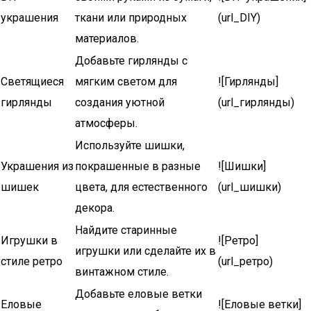
украшения
ткани или природных
(url_DIY)
материалов.
Добавьте гирлянды с
Светящиеся
мягким светом для
![Гирлянды]
гирлянды
создания уютной
(url_гирлянды)
атмосферы.
Используйте шишки,
Украшения из
покрашенные в разные
![Шишки]
шишек
цвета, для естественного
(url_шишки)
декора.
Найдите старинные
Игрушки в
![Ретро]
игрушки или сделайте их в
стиле ретро
(url_ретро)
винтажном стиле.
Добавьте еловые ветки
Еловые
![Еловые ветки]