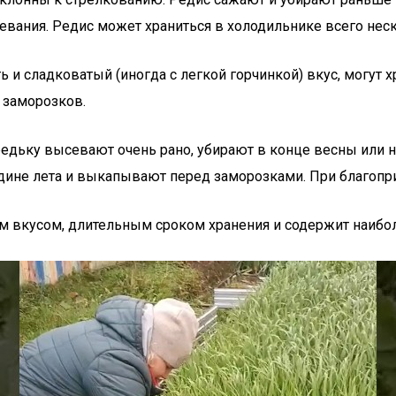
евания. Редис может храниться в холодильнике всего неск
 сладковатый (иногда с легкой горчинкой) вкус, могут хра
 заморозков.
дьку высевают очень рано, убирают в конце весны или нач
ине лета и выкапывают перед заморозками. При благоприя
ым вкусом, длительным сроком хранения и содержит наиб