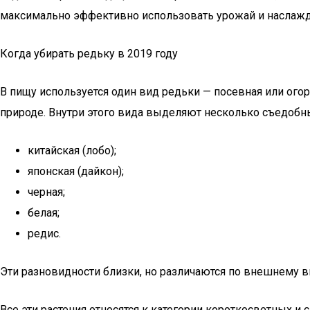
максимально эффективно использовать урожай и наслажд
Когда убирать редьку в 2019 году
В пищу используется один вид редьки — посевная или огоро
природе. Внутри этого вида выделяют несколько съедобн
китайская (лобо);
японская (дайкон);
черная;
белая;
редис.
Эти разновидности близки, но различаются по внешнему в
Все эти растения относятся к категории короткосветных и