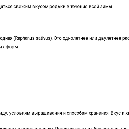
аться свежим вкусом редьки в течение всей зимы.
дная (Raphanus sativus). Это однолетнее или двулетнее ра
ых форм:
иду, условиям выращивания и способам хранения. Вкус и х
 склонны к стрелкованию. Редис сажают и убирают раньше 