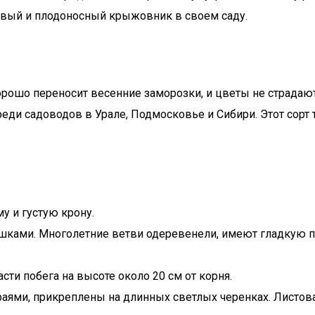
овый и плодоносный крыжовник в своем саду.
рошо переносит весенние заморозки, и цветы не страдают, 
еди садоводов в Урале, Подмосковье и Сибири. Этот сорт
у и густую крону.
шками. Многолетние ветви одеревенели, имеют гладкую по
ти побега на высоте около 20 см от корня.
ями, прикреплены на длинных светлых черенках. Листовая