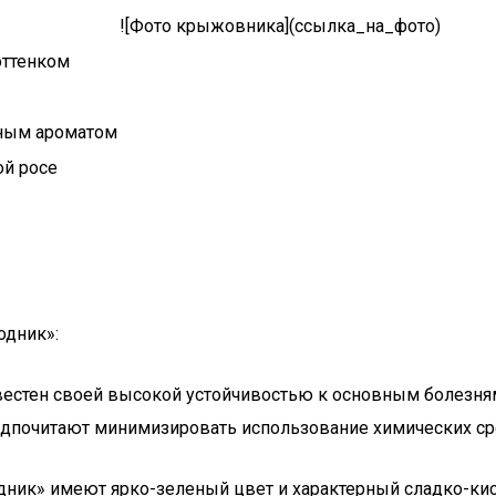
![Фото крыжовника](ссылка_на_фото)
оттенком
нным ароматом
ой росе
одник»:
естен своей высокой устойчивостью к основным болезням, 
дпочитают минимизировать использование химических сре
дник» имеют ярко-зеленый цвет и характерный сладко-кис