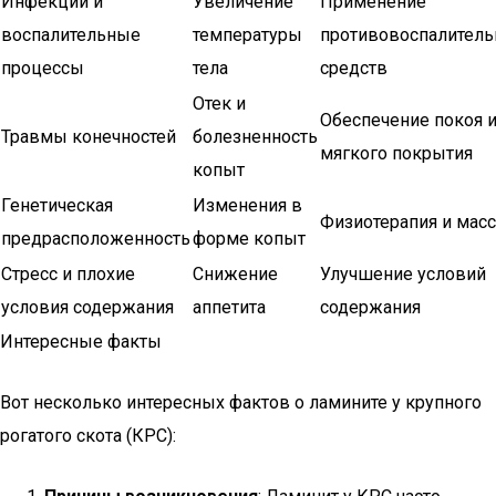
Инфекции и
Увеличение
Применение
воспалительные
температуры
противовоспалител
процессы
тела
средств
Отек и
Обеспечение покоя 
Травмы конечностей
болезненность
мягкого покрытия
копыт
Генетическая
Изменения в
Физиотерапия и мас
предрасположенность
форме копыт
Стресс и плохие
Снижение
Улучшение условий
условия содержания
аппетита
содержания
Интересные факты
Вот несколько интересных фактов о ламините у крупного
рогатого скота (КРС):