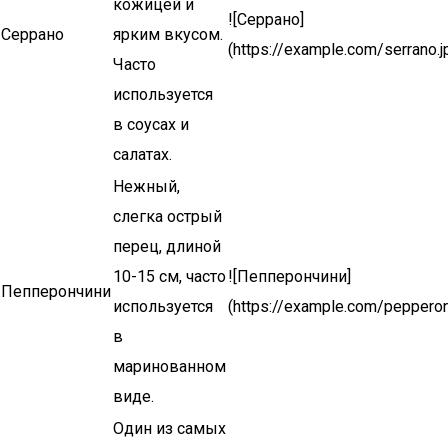
кожицей и
![Серрано]
Серрано
ярким вкусом.
(https://example.com/serrano.j
Часто
используется
в соусах и
салатах.
Нежный,
слегка острый
перец, длиной
10-15 см, часто
![Пепперончини]
Пепперончини
используется
(https://example.com/pepperonc
в
маринованном
виде.
Один из самых