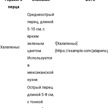
перца
Среднеострый
перец, длиной
5-10 см, с
ярким
зеленым
![Халапеньо]
Халапеньо
цветом.
(https://example.com/jalapeno.
Используется
в
мексиканской
кухне.
Острый перец
длиной 5-8 см,
с тонкой