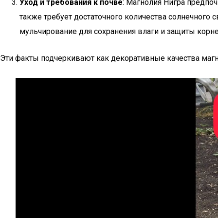
Уход и требования к почве
: Магнолия Нигра предпо
также требует достаточного количества солнечного с
мульчирование для сохранения влаги и защиты корне
Эти факты подчеркивают как декоративные качества магно