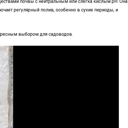
ществами почвы с нейтральным или слегка кислым pH. Она
ючает регулярный полив, особенно в сухие периоды, и
нтересным выбором для садоводов.