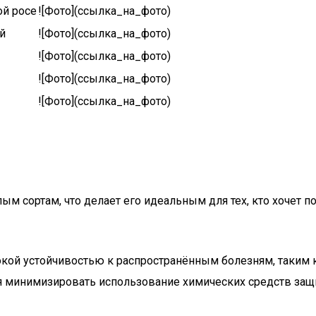
ой росе
![Фото](ссылка_на_фото)
й
![Фото](ссылка_на_фото)
![Фото](ссылка_на_фото)
![Фото](ссылка_на_фото)
![Фото](ссылка_на_фото)
елым сортам, что делает его идеальным для тех, кто хочет
сокой устойчивостью к распространённым болезням, таким к
 минимизировать использование химических средств защи