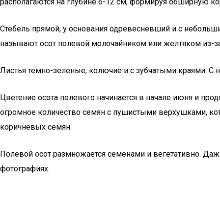
располагаются на глубине 6-12 см, формируя обширную к
Стебель прямой, у основания одревесневший и с небольш
называют осот полевой молочайником или желтяком из-за
Листья темно-зеленые, колючие и с зубчатыми краями. С 
Цветение осота полевого начинается в начале июня и про
огромное количество семян с пушистыми верхушками, кото
коричневых семян.
Полевой осот размножается семенами и вегетативно. Даже
фотографиях.