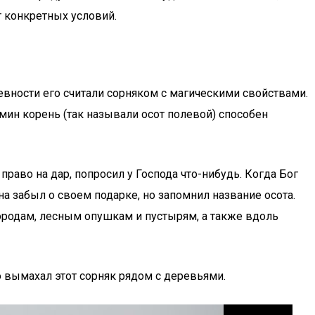
т конкретных условий.
ревности его считали сорняком с магическими свойствами.
дьмин корень (так называли осот полевой) способен
право на дар, попросил у Господа что-нибудь. Когда Бог
на забыл о своем подарке, но запомнил название осота.
огородам, лесным опушкам и пустырям, а также вдоль
о вымахал этот сорняк рядом с деревьями.