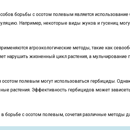
собов борьбы с осотом полевым является использование 
пуляцию. Например, некоторые виды жуков и гусениц могут
 применяются агроэкологические методы, такие как севоо
яет нарушить жизненный цикл растения, а мульчирование п
ия осотом полевым могут использоваться гербициды. Одна
ые растения. Эффективность гербицидов может зависеть о
в борьбе с осотом полевым, сочетая различные методы дл