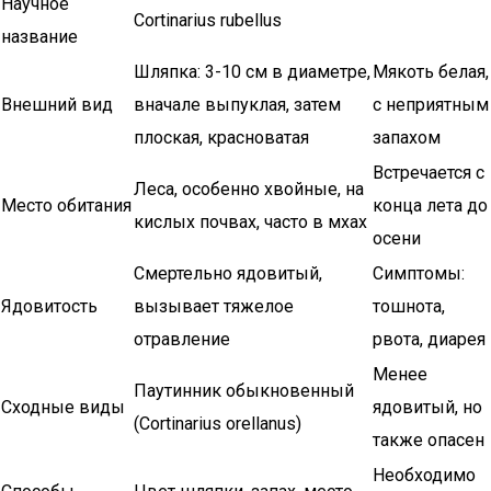
Научное
Cortinarius rubellus
название
Шляпка: 3-10 см в диаметре,
Мякоть белая,
Внешний вид
вначале выпуклая, затем
с неприятным
плоская, красноватая
запахом
Встречается с
Леса, особенно хвойные, на
Место обитания
конца лета до
кислых почвах, часто в мхах
осени
Смертельно ядовитый,
Симптомы:
Ядовитость
вызывает тяжелое
тошнота,
отравление
рвота, диарея
Менее
Паутинник обыкновенный
Сходные виды
ядовитый, но
(Cortinarius orellanus)
также опасен
Необходимо