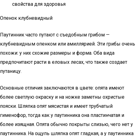
свойства для здоровья
Опенок клубневидный
Паутинник часто путают с съедобным грибом —
клубневидным опенком или амиллярией. Эти грибы очень
похожи: у них схожие размеры и форма. Оба вида
предпочитают расти в еловых лесах, что также создает
путаницу.
Основные отличия заключаются в цвете: опята имеют
более светлую окраску и на ножке заметны охристые
пояски. Шляпка опят мясистая и имеет трубчатый
гименофор, тогда как у паутинника она пластинчатая и
более изящная. Опята обычно покрыты слизью, чего нет у
паутинника. На ощупь шляпка опят гладкая, а у паутинника