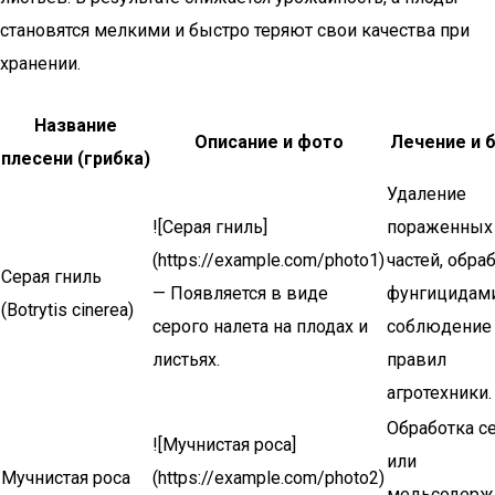
становятся мелкими и быстро теряют свои качества при
хранении.
Название
Описание и фото
Лечение и 
плесени (грибка)
Удаление
![Серая гниль]
пораженных
(https://example.com/photo1)
частей, обра
Серая гниль
— Появляется в виде
фунгицидами
(Botrytis cinerea)
серого налета на плодах и
соблюдение
листьях.
правил
агротехники.
Обработка с
![Мучнистая роса]
или
Мучнистая роса
(https://example.com/photo2)
медьсодер