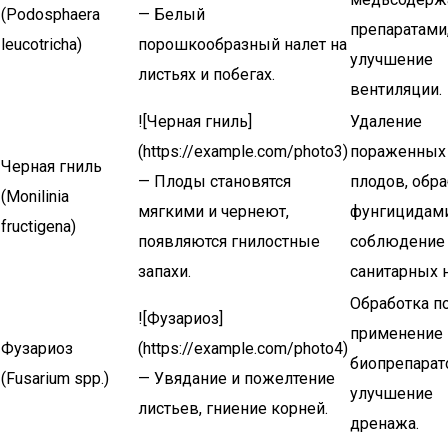
(Podosphaera
— Белый
препаратами
leucotricha)
порошкообразный налет на
улучшение
листьях и побегах.
вентиляции.
![Черная гниль]
Удаление
(https://example.com/photo3)
пораженных
Черная гниль
— Плоды становятся
плодов, обр
(Monilinia
мягкими и чернеют,
фунгицидами
fructigena)
появляются гнилостные
соблюдение
запахи.
санитарных 
Обработка п
![Фузариоз]
применение
Фузариоз
(https://example.com/photo4)
биопрепарат
(Fusarium spp.)
— Увядание и пожелтение
улучшение
листьев, гниение корней.
дренажа.