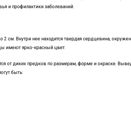
вья и профилактики заболеваний.
о 2 см. Внутри нее находится твердая сердцевина, окруже
ды имеют ярко-красный цвет.
тся от диких предков по размерам, форме и окраске. Выв
огут быть: