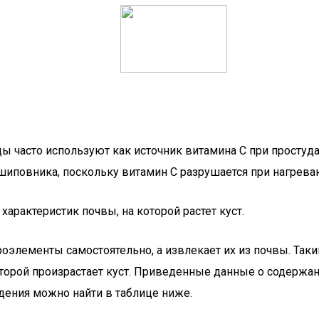
ы часто используют как источник витамина C при простуд
повника, поскольку витамин C разрушается при нагревани
характеристик почвы, на которой растет куст.
роэлементы самостоятельно, а извлекает их из почвы. Так
которой произрастает куст. Приведенные данные о содерж
дения можно найти в таблице ниже.