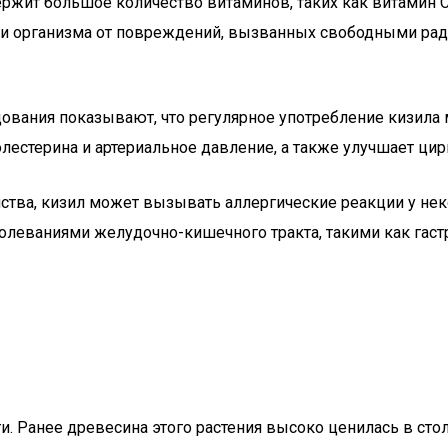
ержит большое количество витаминов, таких как витамин C
и организма от повреждений, вызванных свободными ради
дования показывают, что регулярное употребление кизила
олестерина и артериальное давление, а также улучшает ц
йства, кизил может вызывать аллергические реакции у не
леваниями желудочно-кишечного тракта, такими как гастр
и. Ранее древесина этого растения высоко ценилась в сто