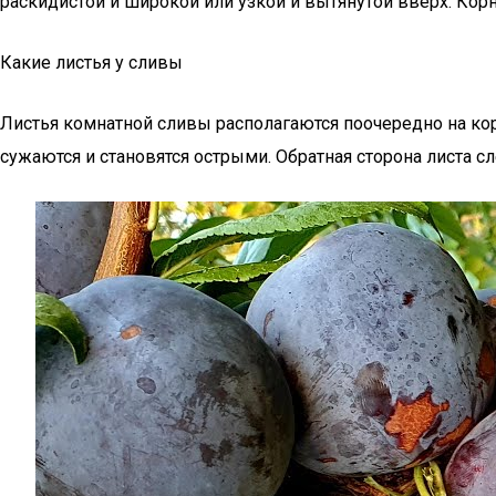
раскидистой и широкой или узкой и вытянутой вверх. Корн
Какие листья у сливы
Листья комнатной сливы располагаются поочередно на коро
сужаются и становятся острыми. Обратная сторона листа 