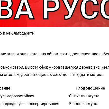
 и не благодарите
ние жизни они постоянно обновляют одревесневшие побеги:
новной ствол. Высота сформировавшегося дерева значитель
ым стволом, достигающее высоты до пятнадцати метров.
сание
Плодоношение
ус, морозостойкая.
С начала августа
 подходят для консервирования.
В конце августа