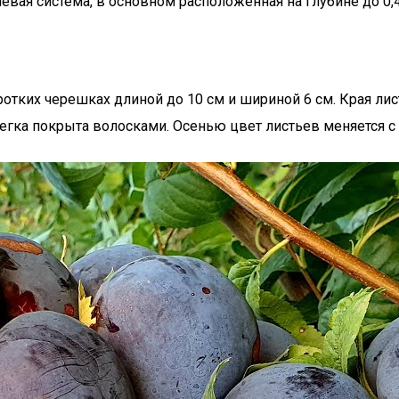
евая система, в основном расположенная на глубине до 0,
тких черешках длиной до 10 см и шириной 6 см. Края лист
слегка покрыта волосками. Осенью цвет листьев меняется 