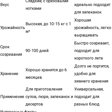
Сладкий, с ореховыми
Вкус
идеально подходит
нотками
для запеканок
Хорошая
Высокая, до 10-15 кг с 1
Урожайность
урожайность, легко
м²
выращивать
Быстро созревает,
Срок
90-100 дней
подходит для
созревания
короткого лета
Долго не портится,
Хорошо хранится до 6
Хранение
удобно для
месяцев
зимнего хранения
Для приготовления
Универсальная,
Применение
супов, пюре, запеканок и
подходит для
десертов
разных блюд
Интересные факты