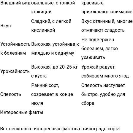
Внешний вид
овальные, с тонкой
красивые,
кожицей
привлекают внимание
Сладкий, с легкой
Вкус отличный, многие
Вкус
кислинкой
отмечают сладость
Не подвержен
Устойчивость
Высокая, устойчива к
болезням, легко
к болезням
милдью и оидиуму
ухаживать
Высокая, до 20-25 кг
Урожай радует,
Урожайность
с куста
собираем много ягод
Ранний сорт,
Спелость наступает
Спелость
созревает в конце
быстро, удобно для
июля
сбора
Интересные факты
Вот несколько интересных фактов о винограде сорта