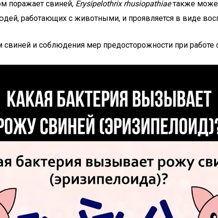
ом поражает свиней,
Erysipelothrix rhusiopathiae
также может
юдей, работающих с животными, и проявляется в виде вос
 свиней и соблюдения мер предосторожности при работе с