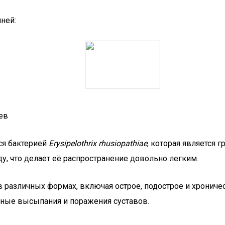
ней:
ев
ся бактерией
Erysipelothrix rhusiopathiae
, которая является 
, что делает её распространение довольно легким.
 различных формах, включая острое, подострое и хрониче
жные высыпания и поражения суставов.