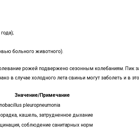
года);
овью больного животного).
болевание рожей подвержено сезонным колебаниям. Пик з
ко в случае холодного лета свиньи могут заболеть и в это
Значение/Примечание
inobacillus pleuropneumonia
орадка, кашель, затрудненное дыхание
цинация, соблюдение санитарных норм