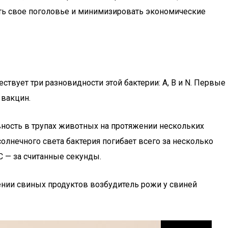
ить свое поголовье и минимизировать экономические
твует три разновидности этой бактерии: A, B и N. Первые
 вакцин.
вность в трупах животных на протяжении нескольких
олнечного света бактерия погибает всего за несколько
°С — за считанные секунды.
ении свиных продуктов возбудитель рожи у свиней