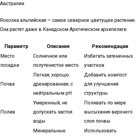
Австралии.
Ясколка альпийская — самое северное цветущее растение.
Она растет даже в Канадском Арктическом архипелаге.
Параметр
Описание
Рекомендации
Место
Солнечное или
Избегать затененных
посадки
полутенистое место
участков
Легкая, хорошо
Добавить компост
Почва
дренированная, с
для улучшения
нейтральным pH
структуры
Умеренный, не
Поливать по мере
Полив
допускать застоя
высыхания верхнего
воды
слоя почвы
Минеральные
Использовать