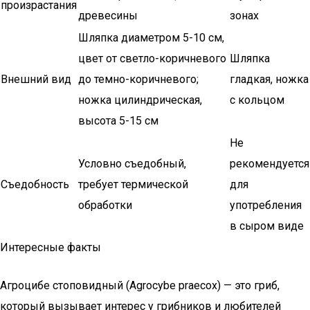
произрастания
древесины
зонах
Шляпка диаметром 5-10 см,
цвет от светло-коричневого
Шляпка
Внешний вид
до темно-коричневого;
гладкая, ножка
ножка цилиндрическая,
с кольцом
высота 5-15 см
Не
Условно съедобный,
рекомендуется
Съедобность
требует термической
для
обработки
употребления
в сыром виде
Интересные факты
Агроцибе стоповидный (Agrocybe praecox) — это гриб,
который вызывает интерес у грибников и любителей