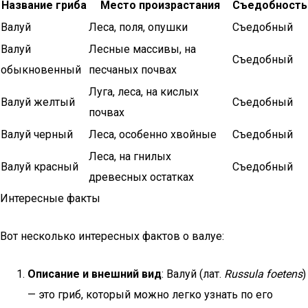
Название гриба
Место произрастания
Съедобность
Валуй
Леса, поля, опушки
Съедобный
Валуй
Лесные массивы, на
Съедобный
обыкновенный
песчаных почвах
Луга, леса, на кислых
Валуй желтый
Съедобный
почвах
Валуй черный
Леса, особенно хвойные
Съедобный
Леса, на гнилых
Валуй красный
Съедобный
древесных остатках
Интересные факты
Вот несколько интересных фактов о валуе:
Описание и внешний вид
: Валуй (лат.
Russula foetens
)
— это гриб, который можно легко узнать по его