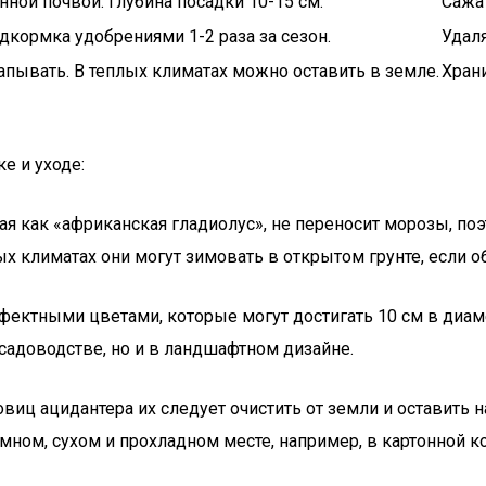
ной почвой. Глубина посадки 10-15 см.
Сажа
дкормка удобрениями 1-2 раза за сезон.
Удал
пывать. В теплых климатах можно оставить в земле.
Храни
е и уходе:
ная как «африканская гладиолус», не переносит морозы, п
х климатах они могут зимовать в открытом грунте, если 
ффектными цветами, которые могут достигать 10 см в диа
 садоводстве, но и в ландшафтном дизайне.
виц ацидантера их следует очистить от земли и оставить 
мном, сухом и прохладном месте, например, в картонной к