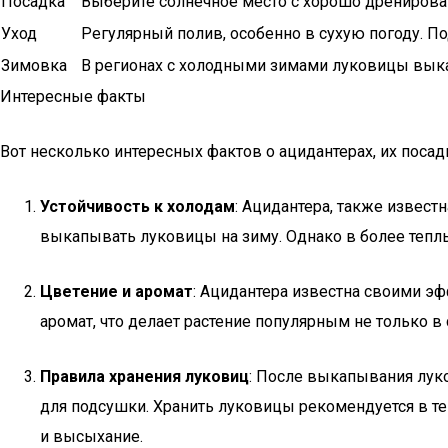
Посадка
Выберите солнечное место с хорошо дренирован
Уход
Регулярный полив, особенно в сухую погоду. По
Зимовка
В регионах с холодными зимами луковицы выка
Интересные факты
Вот несколько интересных фактов о ацидантерах, их посадк
Устойчивость к холодам
: Ацидантера, также извест
выкапывать луковицы на зиму. Однако в более теплы
Цветение и аромат
: Ацидантера известна своими э
аромат, что делает растение популярным не только в
Правила хранения луковиц
: После выкапывания луко
для подсушки. Хранить луковицы рекомендуется в те
и высыхание.