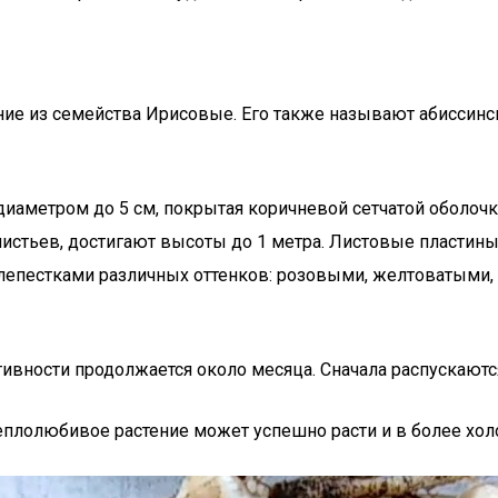
тение из семейства Ирисовые. Его также называют абиссин
аметром до 5 см, покрытая коричневой сетчатой оболочк
листьев, достигают высоты до 1 метра. Листовые пластин
с лепестками различных оттенков: розовыми, желтоватыми
ативности продолжается около месяца. Сначала распускаютс
теплолюбивое растение может успешно расти и в более хо