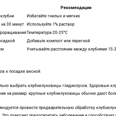
Рекомендации
 клубни
Избегайте гнилых и мягких
 на 30 минут
Используйте 1% раствор
 проращивания
Температура 20-25°C
осадкой
Добавьте компост или перегной
см
Учитывайте расстояние между клубнями 15-
ов к посадке весной:
ельно выбрать клубнелуковицы гладиолусов. Здоровые к
ние на размер: крупные клубнелуковицы обычно дают бол
мендуется провести предварительную обработку клубнелу
. Это помогает предотвратить заболевания и способствует