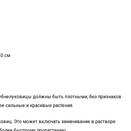
20 см
лубнелуковицы должны быть плотными, без признаков
ее сильные и красивые растения.
ковиц. Это может включать замачивание в растворе
 более быстрому прорастанию.