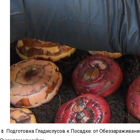
🌷 Подготовка Гладиолусов к Посадке: от Обеззараживан