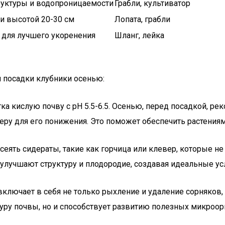
руктуры и водопроницаемости
Грабли, культиватор
 и высотой 20-30 см
Лопата, грабли
 для лучшего укоренения
Шланг, лейка
я посадки клубники осенью:
гка кислую почву с pH 5.5-6.5. Осенью, перед посадкой, ре
ру для его понижения. Это поможет обеспечить растениям 
сеять сидераты, такие как горчица или клевер, которые н
 улучшают структуру и плодородие, создавая идеальные ус
включает в себя не только рыхление и удаление сорняков,
ктуру почвы, но и способствует развитию полезных микроо