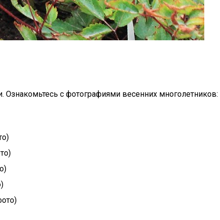
и. Ознакомьтесь с фотографиями весенних многолетников:
то)
то)
о)
)
фото)