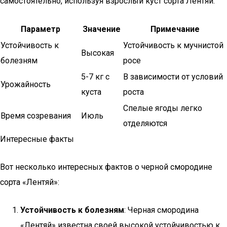
самостоятельно, используя взрослый куст сорта Лентяй.
Параметр
Значение
Примечание
Устойчивость к
Устойчивость к мучнистой
Высокая
болезням
росе
5-7 кг с
В зависимости от условий
Урожайность
куста
роста
Спелые ягоды легко
Время созревания
Июль
отделяются
Интересные факты
Вот несколько интересных фактов о черной смородине
сорта «Лентяй»:
Устойчивость к болезням
: Черная смородина
«Лентяй» известна своей высокой устойчивостью к