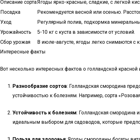
Описание сорта
Ягоды ярко-красные, сладкие, с легкой ки
Посадка
Рекомендуется весной или осенью. Расстоя
Уход
Регулярный полив, подкормка минеральны
Урожайность
5-10 кг с куста в зависимости от условий.
Сбор урожая
В июле-августе, ягоды легко снимаются с к
Интересные факты
Вот несколько интересных фактов о голландской красной 
Разнообразие сортов
: Голландская смородина пред
устойчивостью к болезням. Например, сорта «Розова
Устойчивость к болезням
: Голландская смородина и
идеальным выбором для садоводов, которые предпо
Польза для здоровья
: Ягоды смородины богаты вит