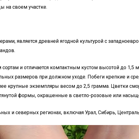
ы на своем участке.
рами, является древней ягодной культурой с западноевр
ландов.
сортам и отличается компактным кустом высотой до 1,5 ме
ных размеров при должном уходе. Побеги крепкие и сред
 более крупные экземпляры весом до 2,5 грамма. Цветки см
тянутой формы, окрашенные в светло-розовые или насыще
ьных и северных регионах, включая Урал, Сибирь, Центра