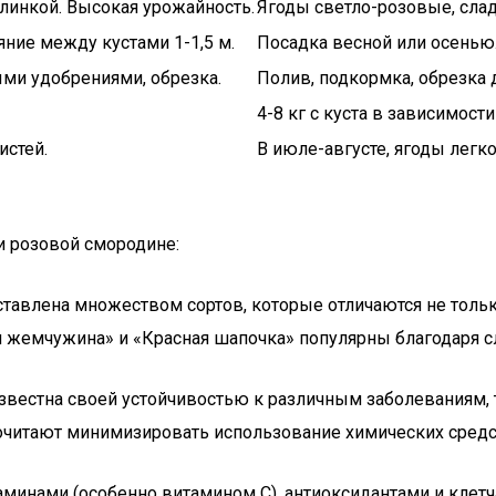
слинкой. Высокая урожайность.
Ягоды светло-розовые, слад
ние между кустами 1-1,5 м.
Посадка весной или осенью.
ми удобрениями, обрезка.
Полив, подкормка, обрезка 
4-8 кг с куста в зависимости
истей.
В июле-августе, ягоды легко
и розовой смородине:
ставлена множеством сортов, которые отличаются не тольк
я жемчужина» и «Красная шапочка» популярны благодаря с
звестна своей устойчивостью к различным заболеваниям, т
читают минимизировать использование химических средст
аминами (особенно витамином C), антиоксидантами и клет