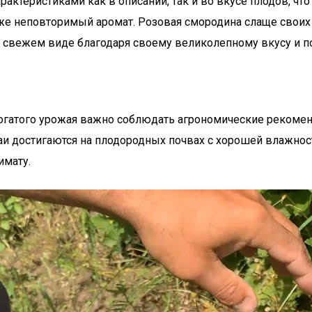
ктеристиками как в описании, так и во вкусе плодов, что
же неповторимый аромат. Розовая смородина слаще своих
 в свежем виде благодаря своему великолепному вкусу и 
 богатого урожая важно соблюдать агрономические рекомен
ожаи достигаются на плодородных почвах с хорошей влажно
имату.