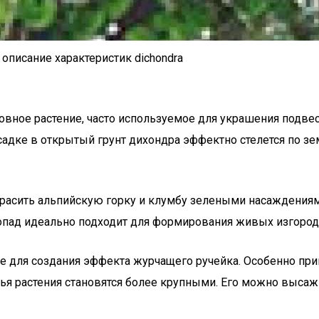
описание характеристик dichondra
ное растение, часто используемое для украшения подвесн
посадке в открытый грунт дихондра эффектно стелется по з
красить альпийскую горку и клумбу зелеными насаждениям
опад идеально подходит для формирования живых изгород
е для создания эффекта журчащего ручейка. Особенно при
стья растения становятся более крупными. Его можно выс