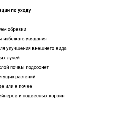
ции по уходу
тем обрезки
ы избежать увядания
ля улучшения внешнего вида
ых лучей
слой почвы подсохнет
етущих растений
де или в почве
тейнеров и подвесных корзин