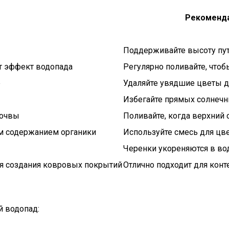
Рекоменда
Поддерживайте высоту пу
т эффект водопада
Регулярно поливайте, чтоб
е
Удаляйте увядшие цветы д
Избегайте прямых солнечн
почвы
Поливайте, когда верхний 
им содержанием органики
Используйте смесь для цв
Черенки укореняются в во
ля создания ковровых покрытий
Отлично подходит для кон
й водопад: