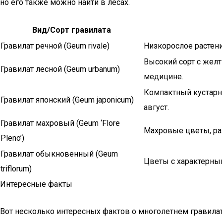
но его также можно найти в лесах.
Вид/Сорт гравилата
Гравилат речной (Geum rivale)
Низкорослое растени
Высокий сорт с желт
Гравилат лесной (Geum urbanum)
медицине.
Компактный кустарн
Гравилат японский (Geum japonicum)
август.
Гравилат махровый (Geum ‘Flore
Махровые цветы, раз
Pleno’)
Гравилат обыкновенный (Geum
Цветы с характерным
triflorum)
Интересные факты
Вот несколько интересных фактов о многолетнем гравилат