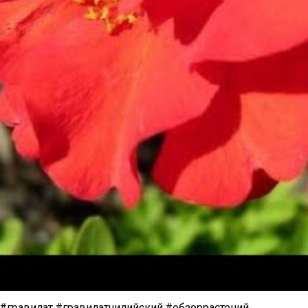
 #гравилат,#гравилатчилийский,#обзоррастений.