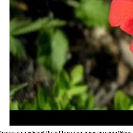
Гравилат чилийский Леди Штратэдэн и другие сорта.Обзор