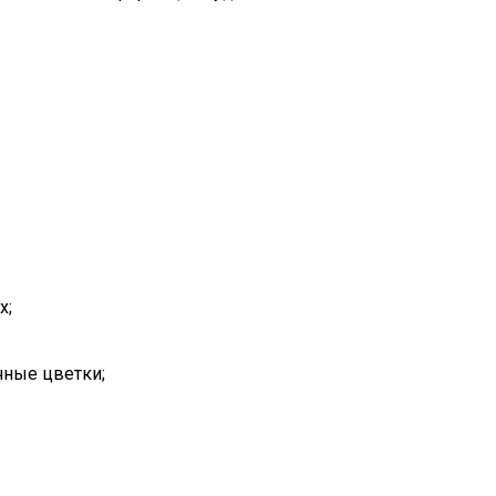
х;
чные цветки;