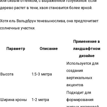
или сизым оттенком, с выраженной голубизной. Если
дерево растет в тени, хвоя становится более яркой.
Хотя ель Вальдбрун теневынослива, она предпочитает
солнечные участки.
Применение в
Параметр
Описание
ландшафтном
дизайне
Используется для
создания
Высота
1.5-3 метра
вертикальных
акцентов
Подходит для
Ширина кроны
1-2 метра
формирования
живых изгородей