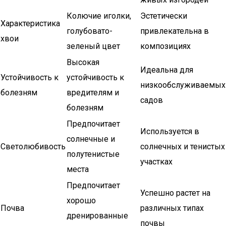
Колючие иголки,
Эстетически
Характеристика
голубовато-
привлекательна в
хвои
зеленый цвет
композициях
Высокая
Идеальна для
Устойчивость к
устойчивость к
низкообслуживаемых
болезням
вредителям и
садов
болезням
Предпочитает
Используется в
солнечные и
Светолюбивость
солнечных и тенистых
полутенистые
участках
места
Предпочитает
Успешно растет на
хорошо
Почва
различных типах
дренированные
почвы