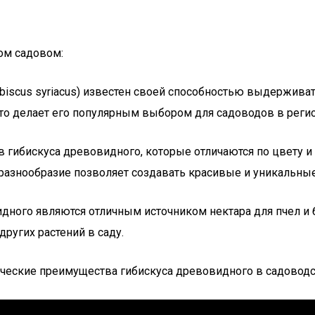
ом садовом:
ibiscus syriacus) известен своей способностью выдержива
что делает его популярным выбором для садоводов в реги
в гибискуса древовидного, которые отличаются по цвету 
разнообразие позволяет создавать красивые и уникальные
дного являются отличным источником нектара для пчел и б
ругих растений в саду.
ические преимущества гибискуса древовидного в садоводс