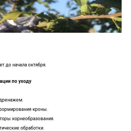
т до начала октября.
ции по уходу
 дренажем.
 формирования кроны.
торы корнеобразования.
ические обработки.