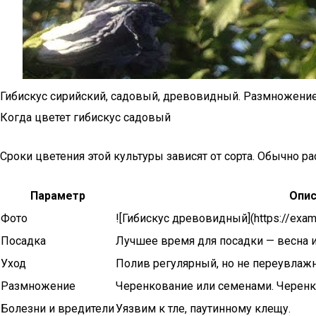
Гибискус сирийский, садовый, древовидный. Размножени
Когда цветет гибискус садовый
Сроки цветения этой культуры зависят от сорта. Обычно ра
Параметр
Опис
Фото
![Гибискус древовидный](https://exam
Посадка
Лучшее время для посадки — весна и
Уход
Полив регулярный, но не переувлажн
Размножение
Черенкование или семенами. Черенки
Болезни и вредители
Уязвим к тле, паутинному клещу.