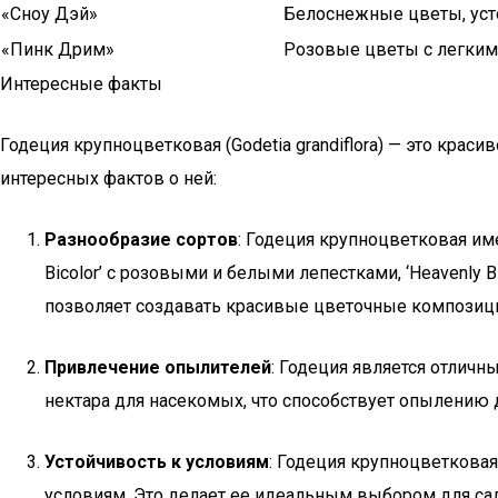
«Сноу Дэй»
Белоснежные цветы, ус
«Пинк Дрим»
Розовые цветы с легким
Интересные факты
Годеция крупноцветковая (Godetia grandiflora) — это кра
интересных фактов о ней:
Разнообразие сортов
: Годеция крупноцветковая им
Bicolor’ с розовыми и белыми лепестками, ‘Heavenly 
позволяет создавать красивые цветочные композици
Привлечение опылителей
: Годеция является отличн
нектара для насекомых, что способствует опылению д
Устойчивость к условиям
: Годеция крупноцветкова
условиям. Это делает ее идеальным выбором для са