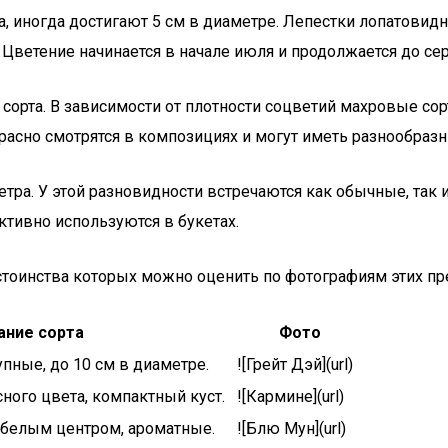
, иногда достигают 5 см в диаметре. Лепестки лопатовидн
ветение начинается в начале июля и продолжается до се
сорта. В зависимости от плотности соцветий махровые сор
асно смотрятся в композициях и могут иметь разнообразн
тра. У этой разновидности встречаются как обычные, так
ктивно используются в букетах.
тоинства которых можно оценить по фотографиям этих пр
ание сорта
Фото
пные, до 10 см в диаметре.
![Грейт Дэй](url)
ого цвета, компактный куст.
![Кармине](url)
 белым центром, ароматные.
![Блю Мун](url)