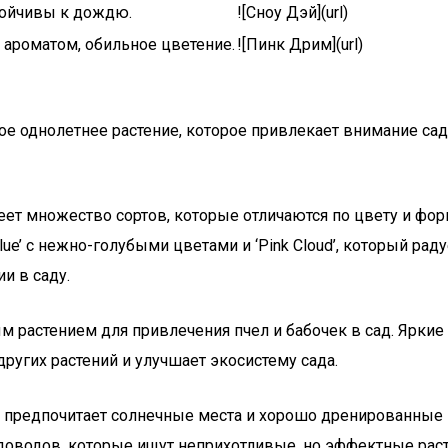
тойчивы к дождю.
![Сноу Дэй](url)
 ароматом, обильное цветение.
![Пинк Дрим](url)
сивое однолетнее растение, которое привлекает внимание с
еет множество сортов, которые отличаются по цвету и фо
Blue’ с нежно-голубыми цветами и ‘Pink Cloud’, который ра
и в саду.
ым растением для привлечения пчел и бабочек в сад. Яркие
ругих растений и улучшает экосистему сада.
я предпочитает солнечные места и хорошо дренированные 
доводов, которые ищут неприхотливые, но эффектные раст