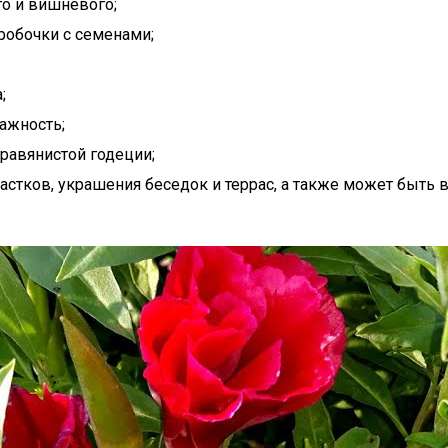
го и вишневого;
робочки с семенами;
;
ажность;
равянистой годеции;
стков, украшения беседок и террас, а также может быть в