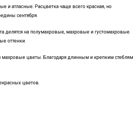
ые и атласные. Расцветка чаще всего красная, но
редины сентября.
та делятся на полумахровые, махровые и густомахровые.
ые оттенки.
 и махровые цветы. Благодаря длинным и крепким стеблям
екрасных цветов.