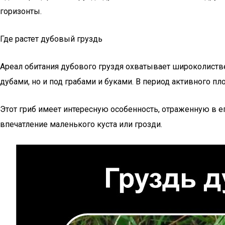
горизонты.
Где растет дубовый груздь
Ареал обитания дубового груздя охватывает широколистве
дубами, но и под грабами и буками. В период активного п
Этот гриб имеет интересную особенность, отраженную в ег
впечатление маленького куста или грозди.