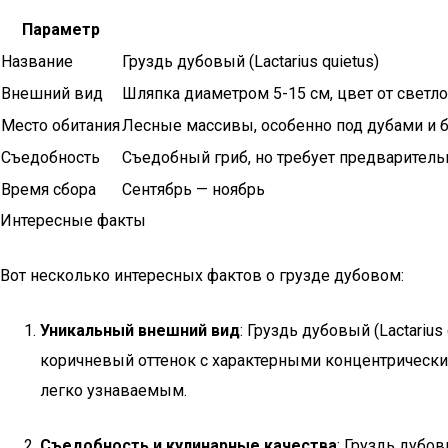
Параметр
Название
Груздь дубовый (Lactarius quietus)
Внешний вид
Шляпка диаметром 5-15 см, цвет от светл
Место обитания
Лесные массивы, особенно под дубами и 
Съедобность
Съедобный гриб, но требует предваритель
Время сбора
Сентябрь — ноябрь
Интересные факты
Вот несколько интересных фактов о грузде дубовом:
Уникальный внешний вид
: Груздь дубовый (Lactariu
коричневый оттенок с характерными концентрическим
легко узнаваемым.
Съедобность и кулинарные качества
: Груздь дубо