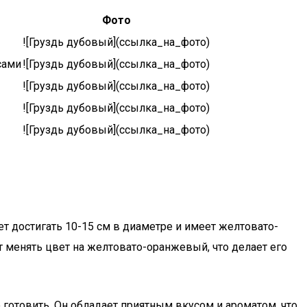
Фото
![Груздь дубовый](ссылка_на_фото)
сами
![Груздь дубовый](ссылка_на_фото)
![Груздь дубовый](ссылка_на_фото)
![Груздь дубовый](ссылка_на_фото)
![Груздь дубовый](ссылка_на_фото)
жет достигать 10-15 см в диаметре и имеет желтовато-
 менять цвет на желтовато-оранжевый, что делает его
 готовить. Он обладает приятным вкусом и ароматом, что