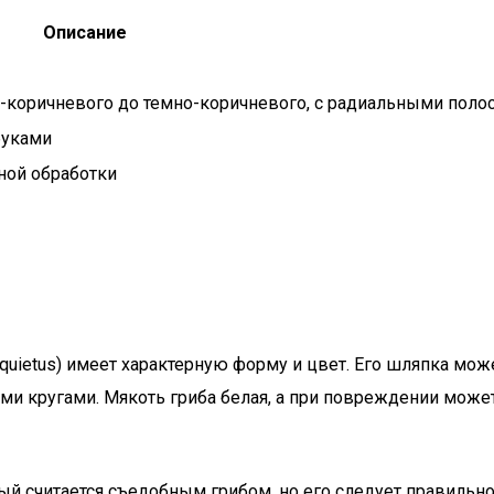
Описание
о-коричневого до темно-коричневого, с радиальными поло
буками
ной обработки
s quietus) имеет характерную форму и цвет. Его шляпка мо
и кругами. Мякоть гриба белая, а при повреждении может
вый считается съедобным грибом, но его следует правильно