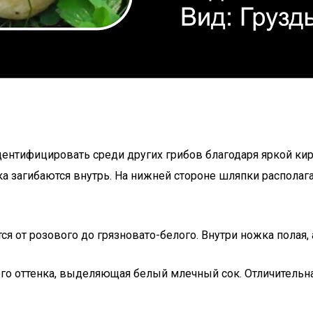
дентифицировать среди других грибов благодаря яркой к
а загибаются внутрь. На нижней стороне шляпки располаг
ся от розового до грязновато-белого. Внутри ножка полая, 
го оттенка, выделяющая белый млечный сок. Отличительная