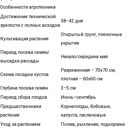
Особенности агротехники
Достижение технической
38–42 дня
зрелости с полных всходов
Открытый грунт, пленочные
Культивация растения
укрытия
Период посева семян/
Начало/середина мая
высадки рассады
Разреженная – 70х70 см,
Схема посадки кустов
плотная – 60х60 см
Глубина посева семян
3–5 см
Период сбора плодов
Июнь–сентябрь
Предшественники
Корнеплоды, бобовые,
растения
капуста, пасленовые
Уход за растением
Полив, рыхление, подкормки