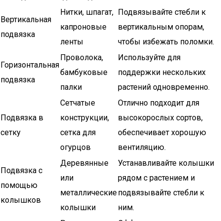
Нитки, шпагат,
Подвязывайте стебли к
Вертикальная
капроновые
вертикальным опорам,
подвязка
ленты
чтобы избежать поломки.
Проволока,
Используйте для
Горизонтальная
бамбуковые
поддержки нескольких
подвязка
палки
растений одновременно.
Сетчатые
Отлично подходит для
Подвязка в
конструкции,
высокорослых сортов,
сетку
сетка для
обеспечивает хорошую
огурцов
вентиляцию.
Деревянные
Устанавливайте колышки
Подвязка с
или
рядом с растением и
помощью
металлические
подвязывайте стебли к
колышков
колышки
ним.