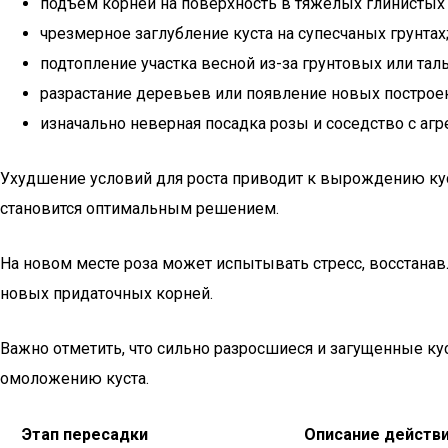
подъем корней на поверхность в тяжелых глинистых 
чрезмерное заглубление куста на супесчаных грунтах
подтопление участка весной из-за грунтовых или тал
разрастание деревьев или появление новых построек
изначально неверная посадка розы и соседство с аг
Ухудшение условий для роста приводит к вырождению куста
становится оптимальным решением.
На новом месте роза может испытывать стресс, восстана
новых придаточных корней.
Важно отметить, что сильно разросшиеся и загущенные кус
омоложению куста.
Этап пересадки
Описание действ