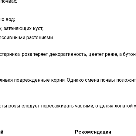
почвах;
;
ых вод;
, затеняющих куст;
рессивными растениями.
рника: роза теряет декоративность, цветет реже, а бутоны
вливая поврежденные корни. Однако смена почвы положите
ты розы следует пересаживать частями, отделяя лопатой у
ий
Рекомендации