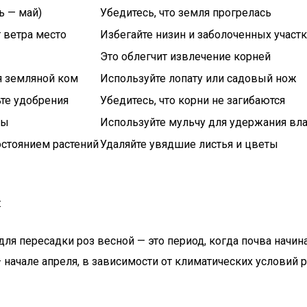
ь — май)
Убедитесь, что земля прогрелась
 ветра место
Избегайте низин и заболоченных участ
Это облегчит извлечение корней
я земляной ком
Используйте лопату или садовый нож
ьте удобрения
Убедитесь, что корни не загибаются
зы
Используйте мульчу для удержания вл
остоянием растений
Удаляйте увядшие листья и цветы
:
для пересадки роз весной — это период, когда почва начина
— начале апреля, в зависимости от климатических условий 