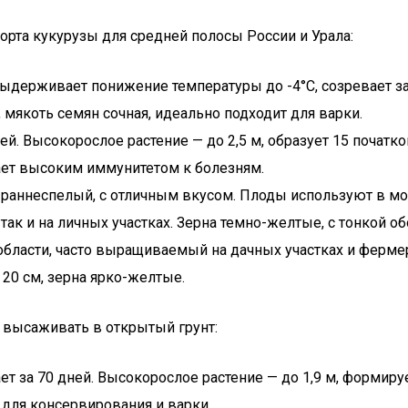
рта кукурузы для средней полосы России и Урала:
выдерживает понижение температуры до -4°C, созревает за
 мякоть семян сочная, идеально подходит для варки.
й. Высокорослое растение — до 2,5 м, образует 15 початко
ает высоким иммунитетом к болезням.
 раннеспелый, с отличным вкусом. Плоды используют в мол
к и на личных участках. Зерна темно-желтые, с тонкой об
ласти, часто выращиваемый на дачных участках и фермерс
 20 см, зерна ярко-желтые.
 высаживать в открытый грунт:
т за 70 дней. Высокорослое растение — до 1,9 м, формируе
 для консервирования и варки.