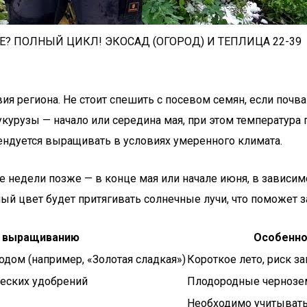
Е? ПОЛНЫЙ ЦИКЛ! ЭКОСАД (ОГОРОД) И ТЕПЛИЦА 22-39
 региона. Не стоит спешить с посевом семян, если почва е
курузы — начало или середина мая, при этом температура
мендуется выращивать в условиях умеренного климата.
ве недели позже — в конце мая или начале июня, в зависи
й цвет будет притягивать солнечные лучи, что поможет з
о выращиванию
Особенно
дом (например, «Золотая сладкая»)
Короткое лето, риск з
ческих удобрений
Плодородные чернозем
Необходимо учитывать