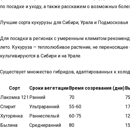
по посадке и уходу, а также расскажем о возможных боле
Лучшие сорта кукурузы для Сибири, Урала и Подмосковья
Для посадки в регионах с умеренным климатом рекомендуе
лето. Кукуруза — теплолюбивое растение, не переносяще
культивируются в Сибири и на Урале.
Существует множество гибридов, адаптированных к холодн
Сорт
Сроки вегетации
Время созревания (дни)
В
Лакомка 121
Ранний
70
75
Спирит
Ультраранний
55-60
1
Хуторянка
Раннеспелый
60-75
1
Былина
Среднеранний
80
1