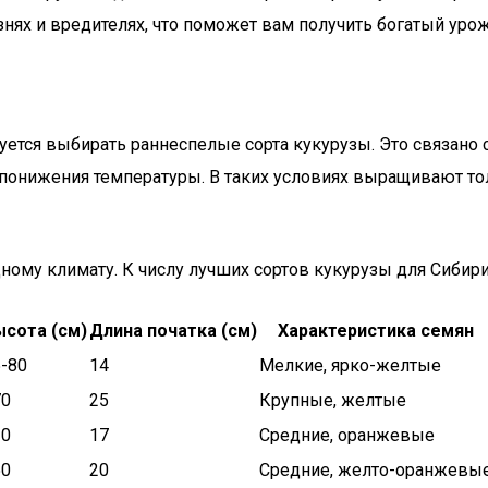
знях и вредителях, что поможет вам получить богатый уро
тся выбирать раннеспелые сорта кукурузы. Это связано с 
е понижения температуры. В таких условиях выращивают т
ому климату. К числу лучших сортов кукурузы для Сибири,
ысота (см)
Длина початка (см)
Характеристика семян
-80
14
Мелкие, ярко-желтые
70
25
Крупные, желтые
20
17
Средние, оранжевые
50
20
Средние, желто-оранжевы