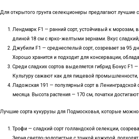
Для открытого грунта селекционеры предлагают лучшие со
Лендмарк F1 — ранний сорт, устойчивый к морозам, 
длиной 18 см с ярко-желтыми зернами. Вкус сладкий,
Джубили F1 — среднеспелый сорт, созревает за 95 дне
Хорошо хранится и подходит для консервации, облад
Среди сладких сортов выделяется гибрид Бонус F1 —
Культуру сажают как для пищевой промышленности, та
Ладожская 191 — популярный сорт в Ленинградской об
месяца. Высота растения — 170 см, початки достигают
Лучшие сорта кукурузы для Подмосковья, которые можно
Трофи — сладкий сорт голландской селекции, созревае
Зерна светло-золотистые с тонкой кожурой, подходят