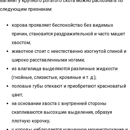
Вагинит у крупного рогатого скота можно распознать по
следующим признакам:
корова проявляет беспокойство без видимых
причин, становится раздражительной и часто машет
хвостом;
животное стоит с неестественно изогнутой спиной и
широко расставленными ногами;
из влагалища выделяются различные жидкости
(гнойные, слизистые, кровяные и т. д.);
половые губы отекают и приобретают красноватый
цвет;
на основании хвоста с внутренней стороны
скапливаются высохшие выделения, образуя
плотную корочку;
у коровы наблюдается учащенное мочеиспускание и