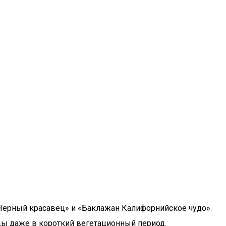
н Черный красавец» и «Баклажан Калифорнийское чудо».
оды даже в короткий вегетационный период.