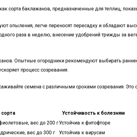
 как сорта баклажанов, предназначенные для теплиц, пока
уют опыления, легче переносят пересадку и обладают выс
 одного раза в неделю, внесение удобрений трижды за ве
жанов. Опытные огородники рекомендуют выбирать раннесп
ускоряет процесс созревания.
ысаживайте семена с различными сроками созревания. Эт
 сорта
Устойчивость к болезням
иолетовые, вес до 200 г
Устойчив к фитофторе
рические, вес до 300 г
Устойчив к вирусам