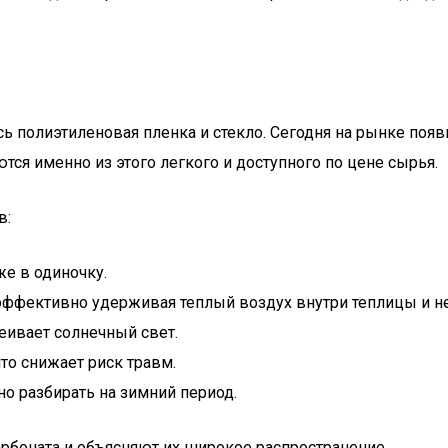
сь полиэтиленовая пленка и стекло. Сегодня на рынке поя
ся именно из этого легкого и доступного по цене сырья.
в:
же в одиночку.
ффективно удерживая теплый воздух внутри теплицы и не
еивает солнечный свет.
то снижает риск травм.
но разбирать на зимний период.
рбоната и объясняют их широкое распространение.