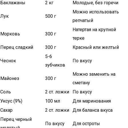
Баклажаны
2 кг
Молодые, без горечи
Можно использовать
Лук
500 г
репчатый
Натертая на крупной
Морковь
300 г
терке
Перец сладкий
300 г
Красный или желтый
5-6
Чеснок
По вкусу
зубчиков
Можно заменить на
Майонез
300 г
сметану
Соль
2 ст. ложки
По вкусу
Уксус (9%)
100 мл
Для маринования
Сахар
2 ст. ложки
Для баланса вкуса
Перец черный
По вкусу
Для остроты
молотый