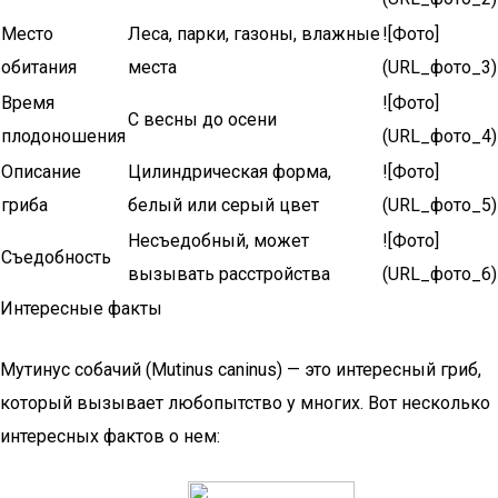
Место
Леса, парки, газоны, влажные
![Фото]
обитания
места
(URL_фото_3)
Время
![Фото]
С весны до осени
плодоношения
(URL_фото_4)
Описание
Цилиндрическая форма,
![Фото]
гриба
белый или серый цвет
(URL_фото_5)
Несъедобный, может
![Фото]
Съедобность
вызывать расстройства
(URL_фото_6)
Интересные факты
Мутинус собачий (Mutinus caninus) — это интересный гриб,
который вызывает любопытство у многих. Вот несколько
интересных фактов о нем: