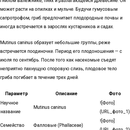
гнилом валежнике, пнях и разлагающейся древесине. Он
может расти на опилках и мульче. Будучи гумусовым
сапротрофом, гриб предпочитает плодородные почвы и
иногда встречается в зарослях кустарников и садах.
Mutinus caninus образует небольшие группы, реже
встречается поодиночке. Период его плодоношения — с
июля по сентябрь. После того как насекомые съедят
неприятно пахнущую споровую слизь, плодовое тело
гриба погибает в течение трех дней.
Параметр
Описание
Фото
Научное
![Фото]
Mutinus caninus
название
(URL_фото_1)
![Фото]
Семейство
Фалловые (Phallaceae)
(URL_фото_2)