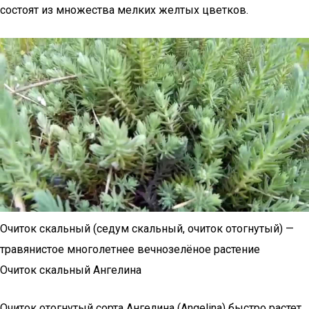
состоят из множества мелких желтых цветков.
Очиток скальный (седум скальный, очиток отогнутый) —
травянистое многолетнее вечнозелёное растение
Очиток скальный Ангелина
Очиток отогнутый сорта Ангелина (Angelina) быстро растет