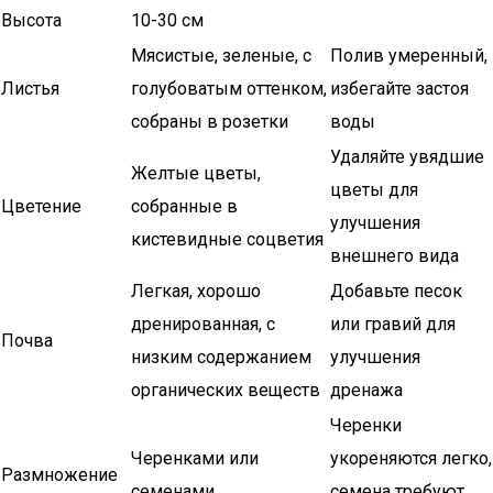
Высота
10-30 см
Мясистые, зеленые, с
Полив умеренный,
Листья
голубоватым оттенком,
избегайте застоя
собраны в розетки
воды
Удаляйте увядшие
Желтые цветы,
цветы для
Цветение
собранные в
улучшения
кистевидные соцветия
внешнего вида
Легкая, хорошо
Добавьте песок
дренированная, с
или гравий для
Почва
низким содержанием
улучшения
органических веществ
дренажа
Черенки
Черенками или
укореняются легко,
Размножение
семенами
семена требуют