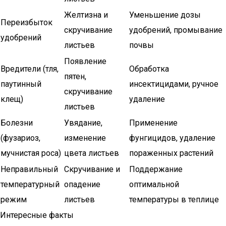
Желтизна и
Уменьшение дозы
Переизбыток
скручивание
удобрений, промывание
удобрений
листьев
почвы
Появление
Вредители (тля,
Обработка
пятен,
паутинный
инсектицидами, ручное
скручивание
клещ)
удаление
листьев
Болезни
Увядание,
Применение
(фузариоз,
изменение
фунгицидов, удаление
мучнистая роса)
цвета листьев
пораженных растений
Неправильный
Скручивание и
Поддержание
температурный
опадение
оптимальной
режим
листьев
температуры в теплице
Интересные факты