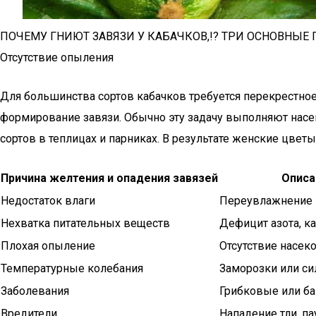
ПОЧЕМУ ГНИЮТ ЗАВЯЗИ У КАБАЧКОВ,!? ТРИ ОСНОВНЫЕ 
Отсутствие опыления
Для большинства сортов кабачков требуется перекрестное
формирование завязи. Обычно эту задачу выполняют нас
сортов в теплицах и парниках. В результате женские цветы
Причина желтения и опадения завязей
Описа
Недостаток влаги
Переувлажнение 
Нехватка питательных веществ
Дефицит азота, к
Плохая опыление
Отсутствие насе
Температурные колебания
Заморозки или си
Заболевания
Грибковые или б
Вредители
Нападение тли, п