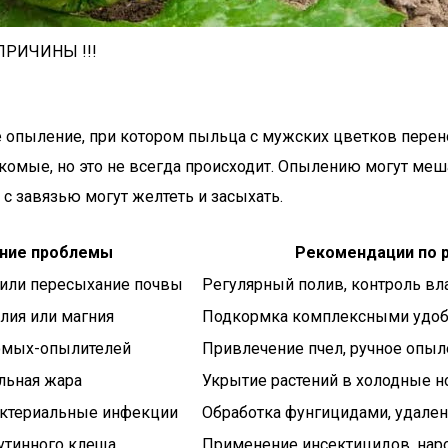
ПРИЧИНЫ !!!
 опыление, при котором пыльца с мужских цветков перенос
екомые, но это не всегда происходит. Опылению могут м
 с завязью могут желтеть и засыхать.
ние проблемы
Рекомендации по 
или пересыхание почвы
Регулярный полив, контроль вл
алия или магния
Подкормка комплексными удо
комых-опылителей
Привлечение пчел, ручное опы
льная жара
Укрытие растений в холодные н
актериальные инфекции
Обработка фунгицидами, удален
аутинного клеща
Применение инсектицидов, нар