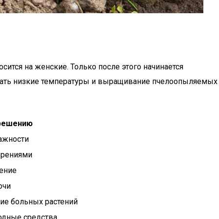
ится на женские. Только после этого начинается
ешать низкие температуры и выращивание пчелоопыляемых
решению
ажности
брениями
ление
очи
ие больных растений
одные средства