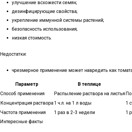
улучшение всхожести семян;
дезинфицирующие свойства;
укрепление иммунной системы растений;
безопасность использования;
низкая стоимость.
Недостатки:
чрезмерное применение может навредить как томатам
Параметр
В теплице
Способ применения
Распыление раствора на листья
По
Концентрация раствора
1 ч.л. на 1 л воды
1 с
Частота применения
1 раз в 2-3 недели
1 
Интересные факты