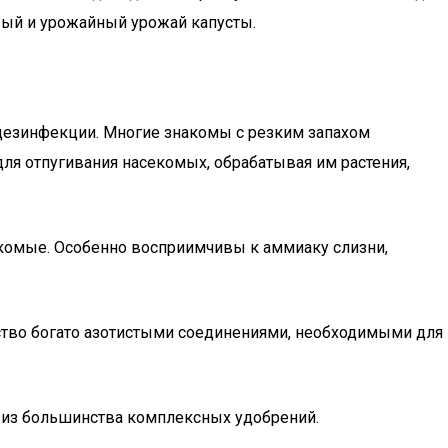
вый и урожайный урожай капусты.
 дезинфекции. Многие знакомы с резким запахом
для отпугивания насекомых, обрабатывая им растения,
екомые. Особенно восприимчивы к аммиаку слизни,
ство богато азотистыми соединениями, необходимыми для
м из большинства комплексных удобрений.