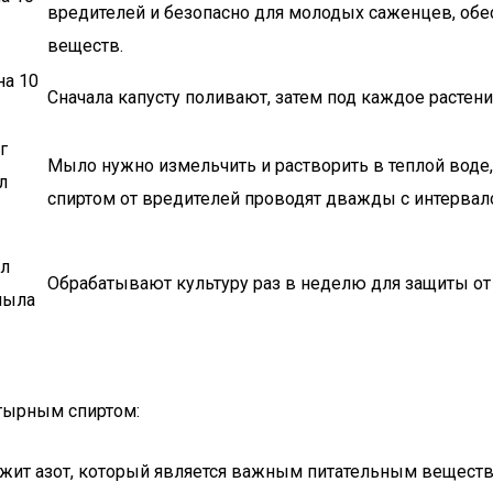
вредителей и безопасно для молодых саженцев, об
веществ.
на 10
Сначала капусту поливают, затем под каждое растени
г
Мыло нужно измельчить и растворить в теплой воде
л
спиртом от вредителей проводят дважды с интервало
 л
Обрабатывают культуру раз в неделю для защиты от т
мыла
атырным спиртом:
ржит азот, который является важным питательным вещест