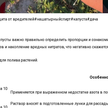
ащита от вредителей#нашатырныйспирт#капуста#дача
апусты важно правильно определить пропорции и ознаком
 и накопление вредных нитратов, что негативно скажется 
ля полива растений.
Особенно
а 10
Применяется при выраженном недостатке азота в поч
Раствор вносят в подготовленные лунки для рассады
а 10