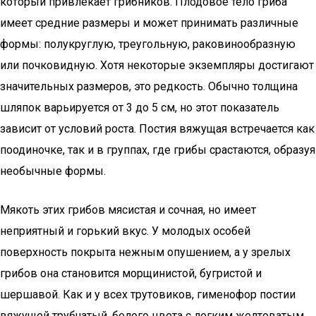
который привлекает грибников. Плодовое тело гриба
имеет средние размеры и может принимать различные
формы: полукруглую, треугольную, раковинообразную
или почковидную. Хотя некоторые экземпляры достигают
значительных размеров, это редкость. Обычно толщина
шляпок варьируется от 3 до 5 см, но этот показатель
зависит от условий роста. Постия вяжущая встречается как
поодиночке, так и в группах, где грибы срастаются, образуя
необычные формы.
Мякоть этих грибов мясистая и сочная, но имеет
неприятный и горький вкус. У молодых особей
поверхность покрыта нежным опушением, а у зрелых
грибов она становится морщинистой, бугристой и
шершавой. Как и у всех трутовиков, гименофор постии
вяжущей трубчатый, белого цвета с легким желтоватым