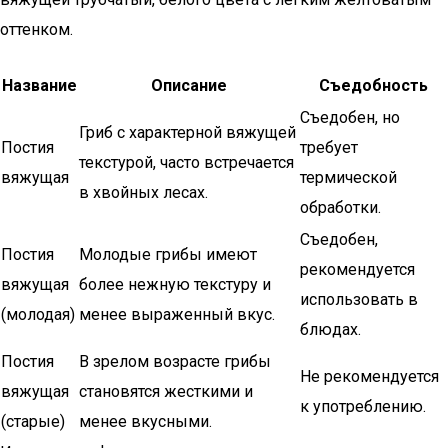
оттенком.
Название
Описание
Съедобность
Съедобен, но
Гриб с характерной вяжущей
Постия
требует
текстурой, часто встречается
вяжущая
термической
в хвойных лесах.
обработки.
Съедобен,
Постия
Молодые грибы имеют
рекомендуется
вяжущая
более нежную текстуру и
использовать в
(молодая)
менее выраженный вкус.
блюдах.
Постия
В зрелом возрасте грибы
Не рекомендуется
вяжущая
становятся жесткими и
к употреблению.
(старые)
менее вкусными.