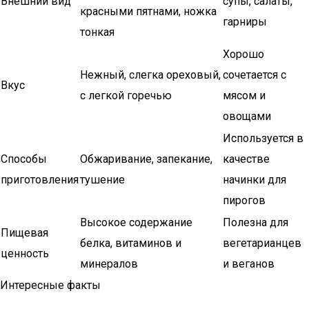
Внешний вид
супы, салаты,
красными пятнами, ножка
гарниры
тонкая
Хорошо
Нежный, слегка ореховый,
сочетается с
Вкус
с легкой горечью
мясом и
овощами
Используется в
Способы
Обжаривание, запекание,
качестве
приготовления
тушение
начинки для
пирогов
Высокое содержание
Полезна для
Пищевая
белка, витаминов и
вегетарианцев
ценность
минералов
и веганов
Интересные факты